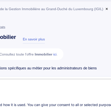
ut de la Gestion Immobilière au Grand-Duché du Luxembourg (IGIL)
✕
tats
bilier
En savoir plus
test
Consultez toute l'offre
Immobilier
ici
.
ions spécifiques au métier pour les administrateurs de biens
Syndic et copropriétaires - Rester maîtres de la comm
la résolution des conflits
FR
d how it is used. You can give your consent to all or selected purpo
Sur demande
7h
Cours du jour
Formation présentie