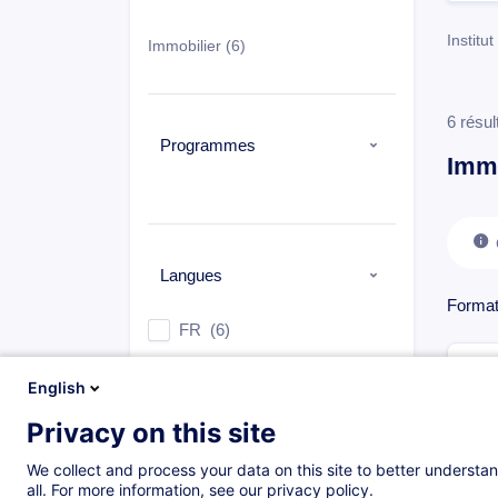
Instit
Immobilier
(6)
6 résul
Programmes
Immo
Langues
Format
FR
(6)
English
Privacy on this site
Types
We collect and process your data on this site to better understan
Cours du jour
(6)
all. For more information, see our privacy policy.