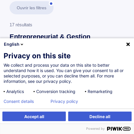
Ouvrir les filtres
17 résultats
Entrepreneuriat & Gestion
d’Entreprise
English
Privacy on this site
En savoir plus
test
We collect and process your data on this site to better
understand how it is used. You can give your consent to all or
Consultez toute l'offre
Entrepreneuriat &
selected purposes, or you can decline them all. For more
information, see our privacy policy.
Gestion d’Entreprise
ici
.
Analytics
Conversion tracking
Remarketing
Gestion et développement d'entreprise
Consent details
Privacy policy
Accept all
Decline all
Évaluation des entreprises et des
investissements
Powered by