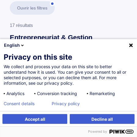
Ouvrir les filtres
17 résultats
Entrepreneuriat & Gestion
d’Entreprise
English
Privacy on this site
En savoir plus
test
We collect and process your data on this site to better
understand how it is used. You can give your consent to all or
Consultez toute l'offre
Entrepreneuriat &
selected purposes, or you can decline them all. For more
information, see our privacy policy.
Gestion d’Entreprise
ici
.
Analytics
Conversion tracking
Remarketing
Gestion et développement d'entreprise
Consent details
Privacy policy
Accept all
Decline all
Analyse financière pour non-financiers
Powered by
FR