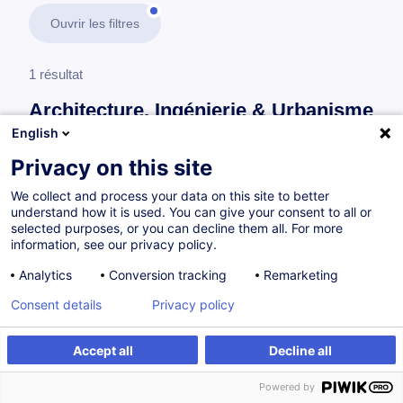
Ouvrir les filtres
1 résultat
Architecture, Ingénierie & Urbanisme
English
En savoir plus
test
Privacy on this site
We collect and process your data on this site to better
Consultez toute l'offre
Architecture, Ingénierie &
understand how it is used. You can give your consent to all or
Urbanisme
ici
.
selected purposes, or you can decline them all. For more
information, see our privacy policy.
Matériaux, techniques et mise en œuvre
Analytics
Conversion tracking
Remarketing
Consent details
Privacy policy
Rückbaubares Bauen mit nachwachsenden
Accept all
Decline all
Rohstoffen
Powered by
FR
Nouveau